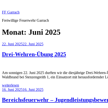
Zum
Inhalt
FF Garrach
springen
Freiwillige Feuerwehr Garrach
Monat:
Juni 2025
Veröffentlicht
22. Juni 2025
22. Juni 2025
am
Drei-Wehren-Übung 2025
Am sonnigen 22. Juni 2025 durften wir die diesjährige Drei-Wehren
Waldbrand bei Stenzengreith 1, ein Einsatzort mit herausfordernder 
„Drei-
weiterlesen
Wehren-
Veröffentlicht
16. Juni 2025
16. Juni 2025
Übung
am
2025“
Bereichsfeuerwehr – Jugendleistungsbewe