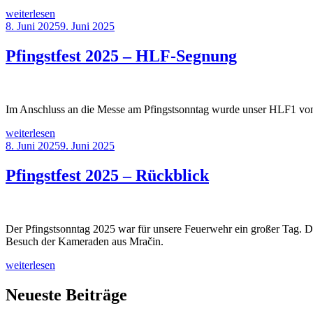
„Pfingstfest
weiterlesen
2025
Veröffentlicht
8. Juni 2025
9. Juni 2025
–
am
Auszeichnungen“
Pfingstfest 2025 – HLF-Segnung
Im Anschluss an die Messe am Pfingstsonntag wurde unser HLF1 von 
„Pfingstfest
weiterlesen
2025
Veröffentlicht
8. Juni 2025
9. Juni 2025
–
am
HLF-
Pfingstfest 2025 – Rückblick
Segnung“
Der Pfingstsonntag 2025 war für unsere Feuerwehr ein großer Tag. 
Besuch der Kameraden aus Mračin.
„Pfingstfest
weiterlesen
2025
–
Neueste Beiträge
Rückblick“