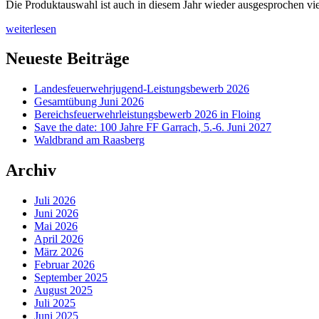
Die Produktauswahl ist auch in diesem Jahr wieder ausgesprochen vielf
„Antikmesse
weiterlesen
21.
September
Neueste Beiträge
2025“
Landesfeuerwehrjugend-Leistungsbewerb 2026
Gesamtübung Juni 2026
Bereichsfeuerwehrleistungsbewerb 2026 in Floing
Save the date: 100 Jahre FF Garrach, 5.-6. Juni 2027
Waldbrand am Raasberg
Archiv
Juli 2026
Juni 2026
Mai 2026
April 2026
März 2026
Februar 2026
September 2025
August 2025
Juli 2025
Juni 2025