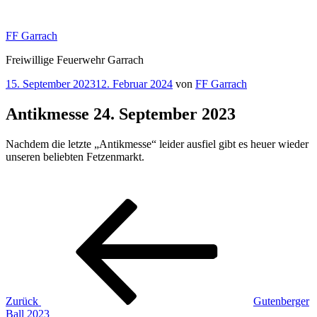
Zum
Inhalt
FF Garrach
springen
Freiwillige Feuerwehr Garrach
Veröffentlicht
15. September 2023
12. Februar 2024
von
FF Garrach
am
Antikmesse 24. September 2023
Nachdem die letzte „Antikmesse“ leider ausfiel gibt es heuer wieder
unseren beliebten Fetzenmarkt.
Beitragsnavigation
Vorheriger
Beitrag
Zurück
Gutenberger
Ball 2023