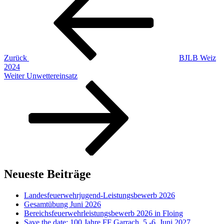
Zurück
BJLB Weiz
2024
Nächster
Weiter
Unwettereinsatz
Beitrag
Neueste Beiträge
Landesfeuerwehrjugend-Leistungsbewerb 2026
Gesamtübung Juni 2026
Bereichsfeuerwehrleistungsbewerb 2026 in Floing
Save the date: 100 Jahre FF Garrach, 5.-6. Juni 2027