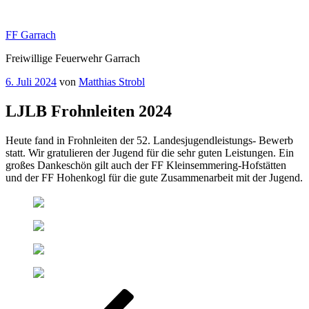
Zum
Inhalt
FF Garrach
springen
Freiwillige Feuerwehr Garrach
Veröffentlicht
6. Juli 2024
von
Matthias Strobl
am
LJLB Frohnleiten 2024
Heute fand in Frohnleiten der 52. Landesjugendleistungs- Bewerb
statt. Wir gratulieren der Jugend für die sehr guten Leistungen. Ein
großes Dankeschön gilt auch der FF Kleinsemmering-Hofstätten
und der FF Hohenkogl für die gute Zusammenarbeit mit der Jugend.
Beitragsnavigation
Vorheriger
Beitrag