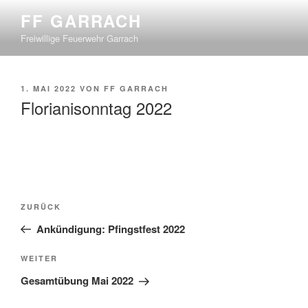
Zum
FF GARRACH
Inhalt
Freiwillige Feuerwehr Garrach
springen
VERÖFFENTLICHT
1. MAI 2022
VON
FF GARRACH
AM
Florianisonntag 2022
Beitragsnavigation
Vorheriger
ZURÜCK
Beitrag
Ankündigung: Pfingstfest 2022
Nächster
WEITER
Beitrag
Gesamtübung Mai 2022