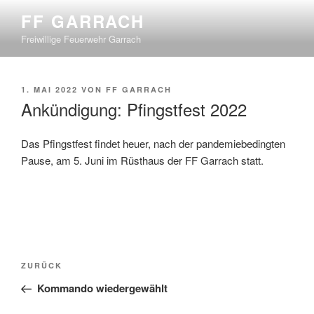
Zum
FF GARRACH
Inhalt
Freiwillige Feuerwehr Garrach
springen
VERÖFFENTLICHT
1. MAI 2022
VON
FF GARRACH
AM
Ankündigung: Pfingstfest 2022
Das Pfingstfest findet heuer, nach der pandemiebedingten
Pause, am 5. Juni im Rüsthaus der FF Garrach statt.
Beitragsnavigation
Vorheriger
ZURÜCK
Beitrag
Kommando wiedergewählt